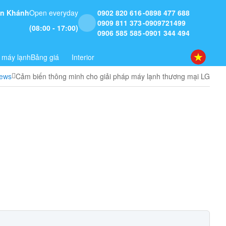
 An Khánh
Open everyday
0902 820 616
0898 477 688
0909 811 373
0909721499
(08:00 - 17:00)
0906 585 585
0901 344 494
 máy lạnh
Bảng giá
Interior
ews
Cảm biến thông minh cho giải pháp máy lạnh thương mại LG