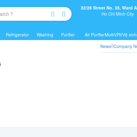
32/28 Street No. 35, Ward
Ho Chi Minh City
Refrigerator
Washing
Purifier
Air Purifier
Multi
VRV
Vệ sinh
News
Company N
G