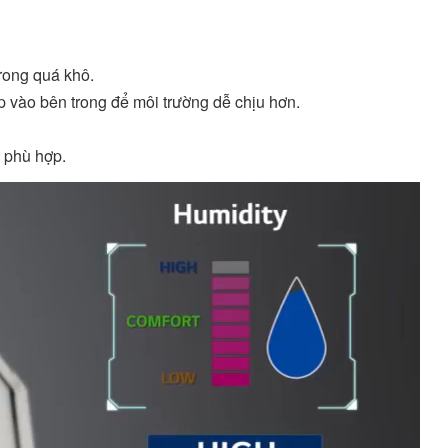
rong quá khô.
 vào bên trong để môi trường dễ chịu hơn.
 phù hợp.