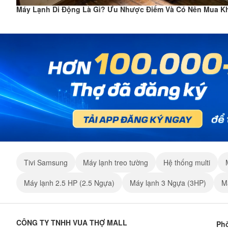
Máy Lạnh Di Động Là Gì? Ưu Nhược Điểm Và Có Nên Mua 
Tivi Samsung
Máy lạnh treo tường
Hệ thống multi
Máy lạnh 2.5 HP (2.5 Ngựa)
Máy lạnh 3 Ngựa (3HP)
M
CÔNG TY TNHH VUA THỢ MALL
Phò