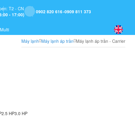
pen: T2 - CN
0902 820 616
0909 811 373
8:00 - 17:00)
Multi
Máy lạnh
Máy lạnh áp trần
Máy lạnh áp trần - Carrier
P
2.5 HP
3.0 HP