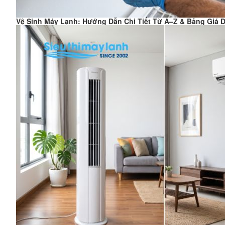
Vệ Sinh Máy Lạnh: Hướng Dẫn Chi Tiết Từ A–Z & Bảng Giá D