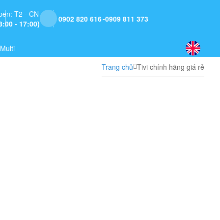
pen: T2 - CN
0902 820 616
0909 811 373
8:00 - 17:00)
Multi
Trang chủ
Tivi chính hãng giá rẻ