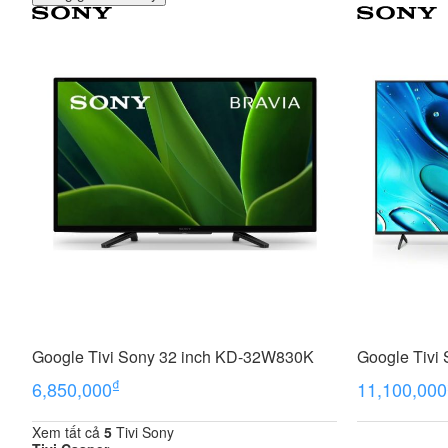
Google Tivi Sony 32 inch KD-32W830K
Google Tivi
₫
6,850,000
11,100,000
Xem tất cả
5
Tivi Sony