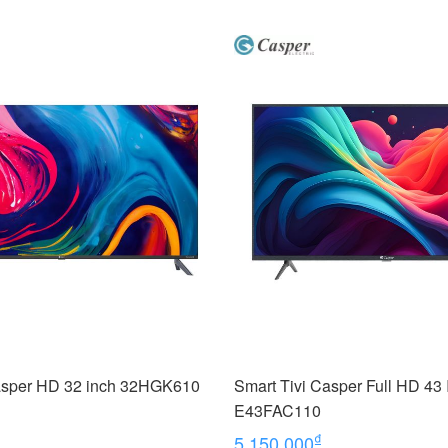
asper HD 32 inch 32HGK610
Smart Tivi Casper Full HD 43 
E43FAC110
₫
5,150,000