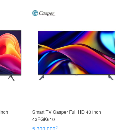
Inch
Smart TV Casper Full HD 43 inch
43FGK610
₫
5,300,000