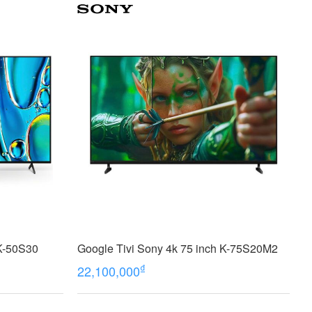
 K-50S30
Google Tivi Sony 4k 75 inch K-75S20M2
₫
22,100,000