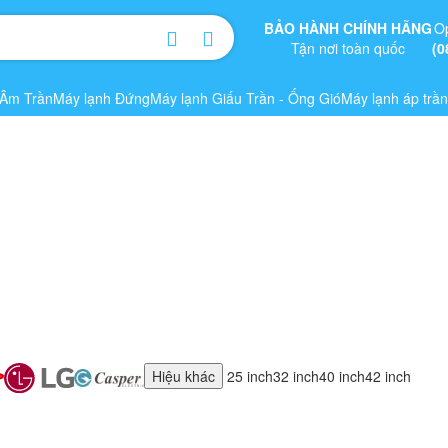
BẢO HÀNH CHÍNH HÃNG
O
Tận nơi toàn quốc
(0
 Âm Trần
Máy lạnh Đứng
Máy lạnh Giấu Trần - Ống Gió
Máy lạnh áp trần
Hiệu khác
25 inch
32 inch
40 inch
42 inch