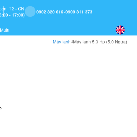
pen: T2 - CN
0902 820 616
0909 811 373
8:00 - 17:00)
Multi
Máy lạnh
Máy lạnh 5.0 Hp (5.0 Ngựa)
P