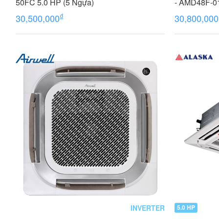
50FC 5.0 HP (5 Ngựa)
- AMD48F-01
₫
30,500,000
30,800,000
INVERTER
5.0 HP