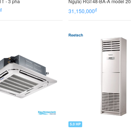
T - 3 pha
Ngựa) RGT48-BA-A model 20
₫
₫
31,150,000
5.0 HP