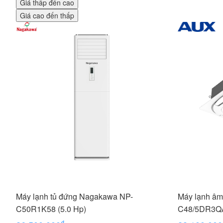
Giá thấp đến cao
Giá cao đến thấp
Máy lạnh tủ đứng Nagakawa NP-
Máy lạnh âm
C50R1K58 (5.0 Hp)
C48/5DR3QA
₫