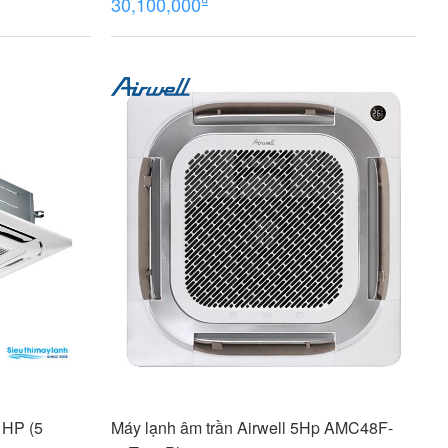
30,100,000
 HP (5
Máy lạnh âm trần Airwell 5Hp AMC48F-