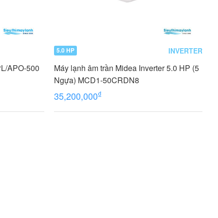
INVERTER
5.0 HP
APL/APO-500
Máy lạnh âm trần Midea Inverter 5.0 HP (5
Ngựa) MCD1-50CRDN8
₫
35,200,000