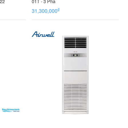
22
01T - 3 Pha
₫
31,300,000