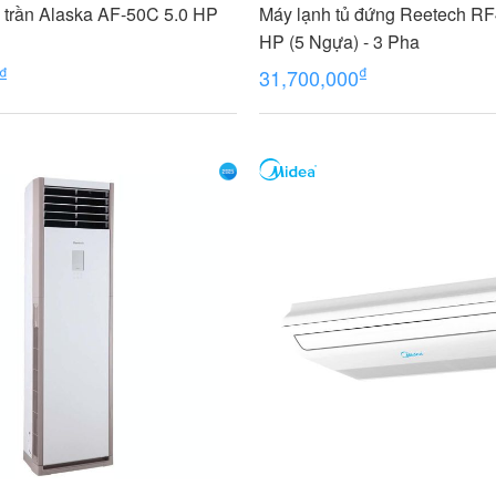
 trần Alaska AF-50C 5.0 HP
Máy lạnh tủ đứng Reetech R
HP (5 Ngựa) - 3 Pha
₫
₫
31,700,000