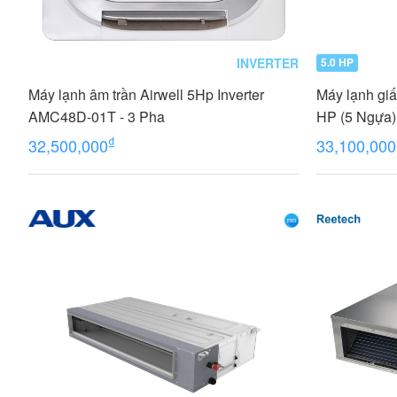
INVERTER
5.0 HP
Máy lạnh âm trần Airwell 5Hp Inverter
Máy lạnh giấ
AMC48D-01T - 3 Pha
HP (5 Ngựa
₫
32,500,000
33,100,000