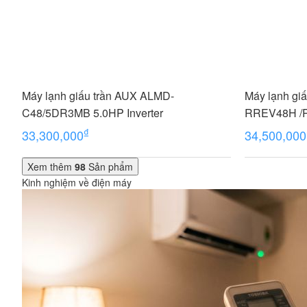
Máy lạnh giấu trần AUX ALMD-
Máy lạnh giấ
C48/5DR3MB 5.0HP Inverter
RREV48H /R
₫
33,300,000
34,500,000
Xem thêm
98
Sản phẩm
Kinh nghiệm về điện máy