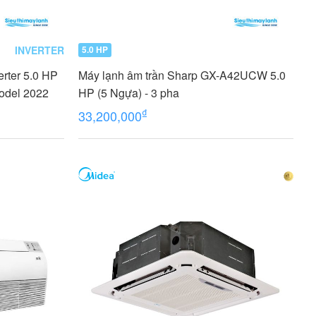
INVERTER
5.0 HP
erter 5.0 HP
Máy lạnh âm trần Sharp GX-A42UCW 5.0
odel 2022
HP (5 Ngựa) - 3 pha
₫
33,200,000