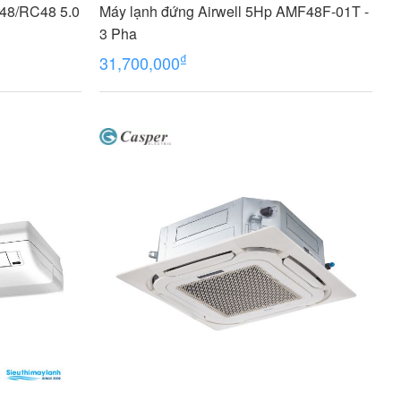
F48/RC48 5.0
Máy lạnh đứng Airwell 5Hp AMF48F-01T -
3 Pha
₫
31,700,000