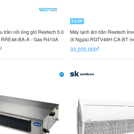
5.0 HP
u trần nối ống gió Reetech 5.0
Máy lạnh âm trần Reetech Inv
) RRE48-BA-A - Gas R410A
(5 Ngựa) RGTV48H-CA-BT m
₫
₫
33,200,000