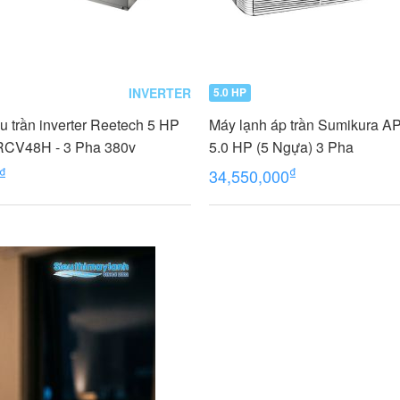
INVERTER
5.0 HP
u trần inverter Reetech 5 HP
Máy lạnh áp trần Sumikura 
CV48H - 3 Pha 380v
5.0 HP (5 Ngựa) 3 Pha
₫
₫
34,550,000