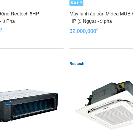
5.0 HP
 đứng Reetech 5HP
Máy lạnh áp trần Midea MUB
- 3 Pha
HP (5 Ngựa) - 3 pha
₫
₫
32,000,000