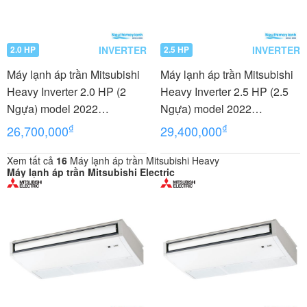
INVERTER
INVERTER
2.0 HP
2.5 HP
Máy lạnh áp trần Mitsubishi
Máy lạnh áp trần Mitsubishi
Heavy Inverter 2.0 HP (2
Heavy Inverter 2.5 HP (2.5
Ngựa) model 2022
Ngựa) model 2022
FDE50YA-W5/FDC50YNA-
FDE60YA-W5/FDC60YNA-
₫
₫
26,700,000
29,400,000
W5/RCN-E-E3
W5/RCN-E-E3
Xem tất cả
16
Máy lạnh áp trần Mitsubishi Heavy
Máy lạnh áp trần Mitsubishi Electric