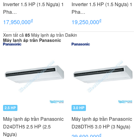
Inverter 1.5 HP (1.5 Ngựa) 1
Inverter 1.5 HP (1.5 Ngựa) 1
Pha
Pha
FHFC40EV1/RZFC40EVM+
FHFC40EV1/RZFC40EVM+
₫
₫
17,950,000
19,250,000
BRC2E61
BRC7GA56
Xem tất cả
85
Máy lạnh áp trần Daikin
Máy lạnh áp trần Panasonic
2.5 HP
3.0 HP
Máy lạnh áp trần Panasonic
Máy lạnh áp trần Panasonic
D24DTH5 2.5 HP (2.5
D28DTH5 3.0 HP (3 Ngựa)
Ngựa)
₫
29,600,000