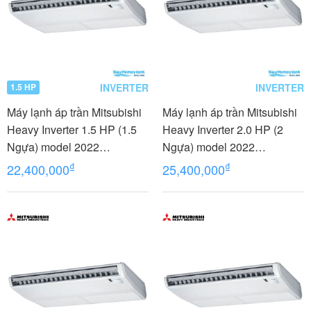
INVERTER
INVERTER
1.5 HP
Máy lạnh áp trần Mitsubishi
Máy lạnh áp trần Mitsubishi
Heavy Inverter 1.5 HP (1.5
Heavy Inverter 2.0 HP (2
Ngựa) model 2022
Ngựa) model 2022
FDE40YA-W5/FDC40YNA-
FDE50YA-W5/FDC50YNA-
₫
₫
22,400,000
25,400,000
W5/RCN-E-E3
W5/RC-E5