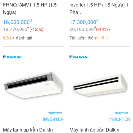
FHNQ13MV1 1.5 HP (1.5
Inverter 1.5 HP (1.5 Ngựa) 1
Ngựa)
Pha
FHFC40DV1/RZFC40DVM+
₫
₫
16,600,000
17,300,000
BRC2E61
₫
₫
18,770,000
(-12%)
20,103,000
(-14%)
5
/5
4 đánh giá
Tiết kiệm điện
INVERTER
INVERTER
Máy lạnh áp trần Daikin
Máy lạnh áp trần Daikin