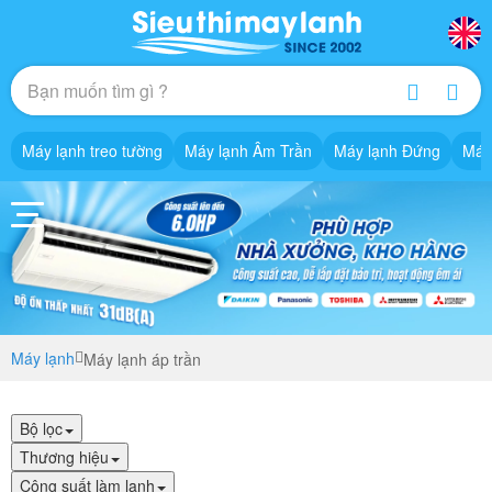
Máy lạnh treo tường
Máy lạnh Âm Trần
Máy lạnh Đứng
Máy
Máy lạnh
Máy lạnh áp trần
Bộ lọc
Thương hiệu
Công suất làm lạnh