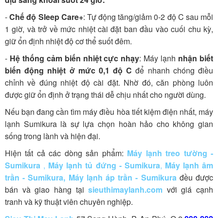
-
Chế độ Sleep Care+
: Tự động tăng/giảm 0-2 độ C sau mỗi
1 giờ, và trở về mức nhiệt cài đặt ban đầu vào cuối chu kỳ,
giữ ổn định nhiệt độ cơ thể suốt đêm.
-
Hệ thống cảm biến nhiệt cực nhạy
: Máy lạnh
nhận biết
biến động nhiệt ở mức 0,1 độ C
để nhanh chóng điều
chỉnh về đúng nhiệt độ cài đặt. Nhờ đó, căn phòng luôn
được giữ ổn định ở trạng thái dễ chịu nhất cho người dùng.
Nếu bạn đang cần tìm máy điều hòa tiết kiệm điện nhất, máy
lạnh Sumikura là sự lựa chọn hoàn hảo cho không gian
sống trong lành và hiện đại.
Hiện tất cả các dòng sản phẩm:
Máy lạnh treo tường -
Sumikura
,
Máy lạnh tủ đứng - Sumikura
,
Máy lạnh âm
trần - Sumikura
,
Máy lạnh áp trần - Sumikura
đều được
bán và giao hàng tại
sieuthimaylanh.com
với giá cạnh
tranh và kỹ thuật viên chuyên nghiệp.