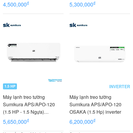
MORANDI
₫
₫
4,500,000
5,300,000
INVERTER
1.5 HP
Máy lạnh treo tường
Máy lạnh treo tường
Sumikura APS/APO-120
Sumikura APS/APO-120
(1.5 HP - 1.5 Ngựa)
OSAKA (1.5 Hp) inverter
MORANDI
₫
₫
5,650,000
6,200,000