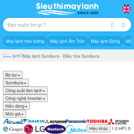
Máy lạnh treo tường
Máy lạnh Âm Trần
Máy lạnh Đứng
Máy
Máy lạnh
Máy lạnh Sumikura - Điều hòa Sumikura
Bộ lọc
Sumikura
Công suất làm lạnh
Công nghệ Inverter
Kiểu dáng
Mức giá
Hiệu khác
1.0 HP
1.5