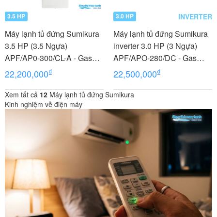
INVERTER
3.5 HP
3.0 HP
Máy lạnh tủ đứng Sumikura
Máy lạnh tủ đứng Sumikura
3.5 HP (3.5 Ngựa)
inverter 3.0 HP (3 Ngựa)
APF/AP0-300/CL-A - Gas
APF/APO-280/DC - Gas
R410A
R410A
₫
₫
22,200,000
22,500,000
Xem tất cả
12
Máy lạnh tủ đứng Sumikura
Kinh nghiệm về điện máy