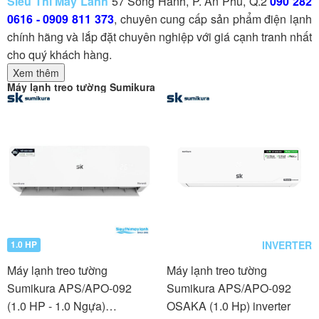
Sieu Thi May Lanh
57 Song Hành, P. An Phú, Q.2
090 282
0616
-
0909 811 373
, chuyên cung cấp sản phẩm điện lạnh
chính hãng và lắp đặt chuyên nghiệp với giá cạnh tranh nhất
cho quý khách hàng.
Xem thêm
Máy lạnh treo tường Sumikura
INVERTER
1.0 HP
Máy lạnh treo tường
Máy lạnh treo tường
Sumikura APS/APO-092
Sumikura APS/APO-092
(1.0 HP - 1.0 Ngựa)
OSAKA (1.0 Hp) inverter