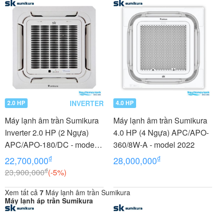
INVERTER
2.0 HP
4.0 HP
Máy lạnh âm trần Sumikura
Máy lạnh âm trần Sumikura
Inverter 2.0 HP (2 Ngựa)
4.0 HP (4 Ngựa) APC/APO-
APC/APO-180/DC - model
360/8W-A - model 2022
2022
₫
₫
22,700,000
28,000,000
₫
23,900,000
(-5%)
Xem tất cả
7
Máy lạnh âm trần Sumikura
Máy lạnh áp trần Sumikura