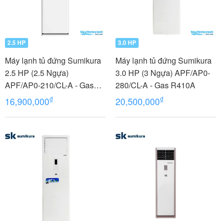
2.5 HP
3.0 HP
Máy lạnh tủ đứng Sumikura
Máy lạnh tủ đứng Sumikura
2.5 HP (2.5 Ngựa)
3.0 HP (3 Ngựa) APF/AP0-
APF/AP0-210/CL-A - Gas
280/CL-A - Gas R410A
R410A
₫
₫
16,900,000
20,500,000