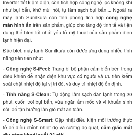
inverter tiết kiệm điện, còn tích hợp công nghệ lọc không khí
như bụi bẩn, khử mùi hôi, tự làm sạch bụi bẩn,... Ngoài ra
máy lạnh Sumikura còn tiên phong tích hợp
công nghệ
màn hình ẩn
trên sản phẩm, giúp cho tăng độ tinh tế và tiện
dụng thể hiện tốt nhất yếu tố mỹ thuật của sản phẩm điện
lạnh hiện đại.
Đặc biệt, máy lạnh Sumikura còn được ứng dụng nhiều tính
năng tiên tiến như:
-
Công nghệ S-iFeel:
Trang bị bộ phận cảm biến bên trong
điều khiển để nhận diện khu vực có người và ưu tiên kiểm
soát chặt nhiệt độ tại vị trí đó, và duy trì nhiệt độ ổn định.
-
Tính năng S-Clean:
Tự động làm sạch dàn lạnh trong 20
phút, cuốn trôi bụi bẩn, vừa ngăn ẩm mốc và vi khuẩn sinh
sôi, để tận hưởng làn gió mát an toàn.
-
Công nghệ S-Smart
:
Cập nhật điều kiện môi trường thực
tế để điều chỉnh nhiệt độ và cường độ quạt,
cảm giác mát
dịu sảng khoái suốt 24 giờ.