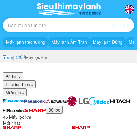
Máy lạnh treo tường
Máy lạnh Âm Trần
Máy lạnh Đứng
Máy
Trang chủ
Máy lọc khí
Bộ lọc
Thương hiệu
Mức giá
Bộ lọc
45 Máy lọc khí
Mới nhất