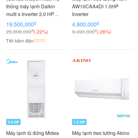
thống máy lạnh Daikin
AW10CAA4DI 1.0HP
multi s Inverter 2.0 HP
Inverter
(2HP Ngựa) - 1 dàn nóng 2
₫
₫
19,500,000
4,800,000
dàn lạnh (1.0 + 1.0 HP (1
₫
₫
25,000,000
(-22%)
6,490,000
(-26%)
Ngựa) MKC50RVMV-
Tiết kiệm điện
CTKC25RVMV+CTKC25R
VMV
3.0 HP
1.5 HP
Máy lạnh tủ đứng Midea
Máy lạnh treo tường Akino