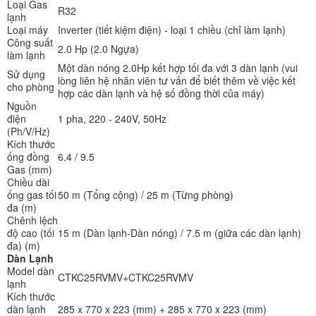
Loại Gas
R32
lạnh
Loại máy
Inverter (tiết kiệm điện) - loại 1 chiều (chỉ làm lạnh)
Công suất
2.0 Hp (2.0 Ngựa)
làm lạnh
Một dàn nóng 2.0Hp kết hợp tối đa với 3 dàn lạnh (vui
Sử dụng
lòng liên hệ nhân viên tư vấn để biết thêm về việc kết
cho phòng
hợp các dàn lạnh và hệ số đồng thời của máy)
Nguồn
điện
1 pha, 220 - 240V, 50Hz
(Ph/V/Hz)
Kích thước
ống đồng
6.4 / 9.5
Gas (mm)
Chiều dài
ống gas tối
50 m (Tổng cộng) / 25 m (Từng phòng)
đa (m)
Chênh lệch
độ cao (tối
15 m (Dàn lạnh-Dàn nóng) / 7.5 m (giữa các dàn lạnh)
đa) (m)
Dàn Lạnh
Model dàn
CTKC25RVMV+CTKC25RVMV
lạnh
Kích thước
dàn lạnh
285 x 770 x 223 (mm) + 285 x 770 x 223 (mm)