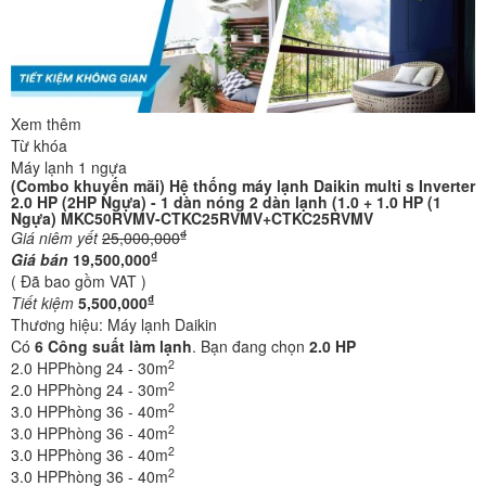
Xem thêm
Từ khóa
Máy lạnh 1 ngựa
(Combo khuyến mãi) Hệ thống máy lạnh Daikin multi s Inverter
2.0 HP (2HP Ngựa) - 1 dàn nóng 2 dàn lạnh (1.0 + 1.0 HP (1
Ngựa) MKC50RVMV-CTKC25RVMV+CTKC25RVMV
₫
Giá niêm yết
25,000,000
₫
Giá bán
19,500,000
( Đã bao gồm VAT )
₫
Tiết kiệm
5,500,000
Thương hiệu:
Máy lạnh Daikin
Có
6
Công suất làm lạnh
. Bạn đang chọn
2.0 HP
2
2.0 HP
Phòng 24 - 30m
2
2.0 HP
Phòng 24 - 30m
2
3.0 HP
Phòng 36 - 40m
2
3.0 HP
Phòng 36 - 40m
2
3.0 HP
Phòng 36 - 40m
2
3.0 HP
Phòng 36 - 40m