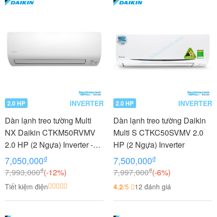
INVERTER
INVERTER
2.0 HP
2.0 HP
Dàn lạnh treo tường Multi
Dàn lạnh treo tường Daikin
NX Daikin CTKM50RVMV
Multi S CTKC50SVMV 2.0
2.0 HP (2 Ngựa) Inverter -
HP (2 Ngựa) Inverter
Gas R32
₫
₫
7,050,000
7,500,000
₫
₫
7,993,000
(-12%)
7,997,000
(-6%)
Tiết kiệm điện
4.2
/5
12 đánh giá