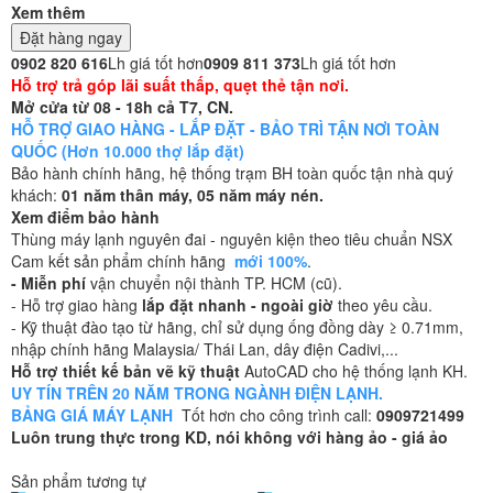
Xem thêm
Đặt hàng ngay
0902 820 616
Lh giá tốt hơn
0909 811 373
Lh giá tốt hơn
Hỗ trợ trả góp lãi suất thấp, quẹt thẻ tận nơi.
Mở cửa từ 08 - 18h cả T7, CN.
HỖ TRỢ GIAO HÀNG - LẮP ĐẶT - BẢO TRÌ TẬN NƠI TOÀN
QUỐC (Hơn 10.000 thợ lắp đặt)
Bảo hành chính hãng, hệ thống trạm BH toàn quốc tận nhà quý
khách:
01 năm thân máy, 05 năm máy nén.
Xem điểm bảo hành
Thùng máy lạnh nguyên đai - nguyên kiện theo tiêu chuẩn NSX
Cam kết sản phẩm chính hãng
mới 100%
.
- Miễn phí
vận chuyển nội thành TP. HCM (cũ).
- Hỗ trợ giao hàng
lắp đặt nhanh - ngoài giờ
theo yêu cầu.
- Kỹ thuật đào tạo từ hãng, chỉ sử dụng ống đồng dày ≥ 0.71mm,
nhập chính hãng Malaysia/ Thái Lan, dây điện Cadivi,...
Hỗ trợ thiết kế bản vẽ kỹ thuật
AutoCAD cho hệ thống lạnh KH.
UY TÍN TRÊN 20 NĂM TRONG NGÀNH ĐIỆN LẠNH.
BẢNG GIÁ MÁY LẠNH
Tốt hơn cho công trình call:
0909721499
Luôn trung thực trong KD, nói không với hàng ảo - giá ảo
Sản phẩm tương tự