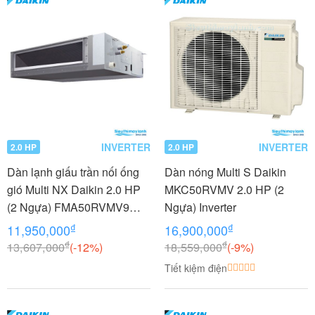
INVERTER
INVERTER
2.0 HP
2.0 HP
Dàn lạnh giấu trần nối ống
Dàn nóng Multi S Daikin
gió Multi NX Daikin 2.0 HP
MKC50RVMV 2.0 HP (2
(2 Ngựa) FMA50RVMV9
Ngựa) Inverter
Inverter
₫
₫
11,950,000
16,900,000
₫
₫
13,607,000
(-12%)
18,559,000
(-9%)
Tiết kiệm điện