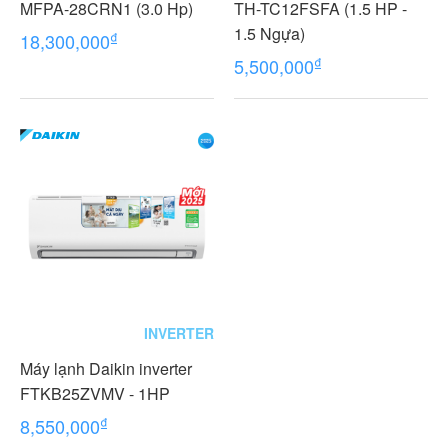
MFPA-28CRN1 (3.0 Hp)
TH-TC12FSFA (1.5 HP -
1.5 Ngựa)
₫
18,300,000
₫
5,500,000
INVERTER
Máy lạnh Daikin inverter
FTKB25ZVMV - 1HP
₫
8,550,000