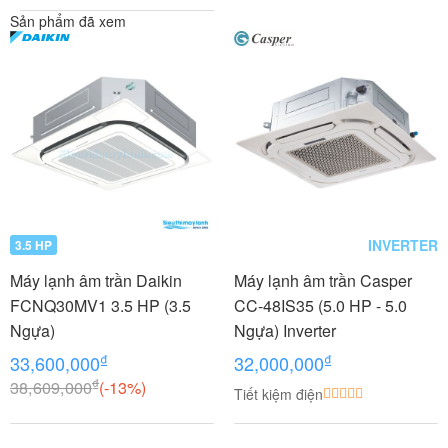
Sản phẩm đã xem
INVERTER
3.5 HP
Máy lạnh âm trần Daikin
Máy lạnh âm trần Casper
FCNQ30MV1 3.5 HP (3.5
CC-48IS35 (5.0 HP - 5.0
Ngựa)
Ngựa) Inverter
₫
₫
33,600,000
32,000,000
₫
38,609,000
(-13%)
Tiết kiệm điện