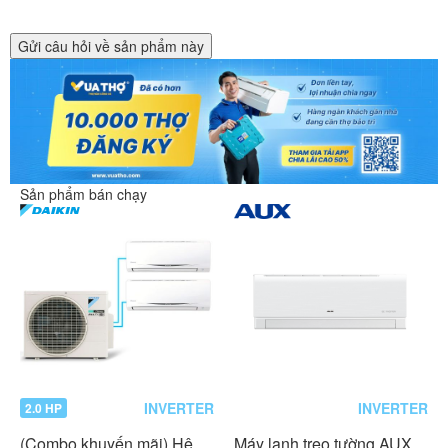
Gửi câu hỏi về sản phẩm này
Sản phẩm bán chạy
INVERTER
INVERTER
2.0 HP
(Combo khuyến mãi) Hệ
Máy lạnh treo tường AUX