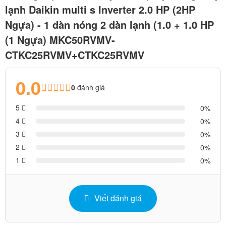
lạnh Daikin multi s Inverter 2.0 HP (2HP
Ngựa) - 1 dàn nóng 2 dàn lạnh (1.0 + 1.0 HP
(1 Ngựa) MKC50RVMV-
CTKC25RVMV+CTKC25RVMV
0.0
0
đánh giá
5
0
4
0
3
0
2
0
1
0
Viết đánh giá