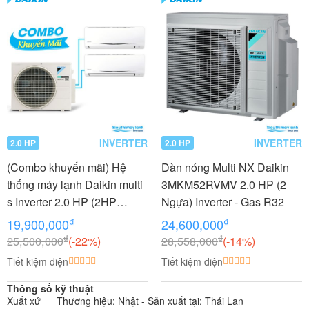
INVERTER
INVERTER
2.0 HP
2.0 HP
(Combo khuyến mãi) Hệ
Dàn nóng Multi NX Daikin
thống máy lạnh Daikin multi
3MKM52RVMV 2.0 HP (2
s Inverter 2.0 HP (2HP
Ngựa) Inverter - Gas R32
Ngựa) - 1 dàn nóng 2 dàn
₫
₫
19,900,000
24,600,000
lạnh (1.0 + 1.5 HP (1.5
₫
₫
25,500,000
(-22%)
28,558,000
(-14%)
Ngựa) MKC50RVMV-
Tiết kiệm điện
Tiết kiệm điện
CTKC25RVMV+CTKC35RV
MV
Thông số kỹ thuật
Xuất xứ
Thương hiệu: Nhật - Sản xuất tại: Thái Lan