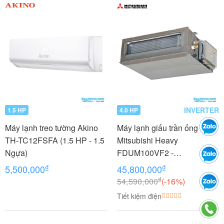
INVERTER
1.5 HP
4.0 HP
Máy lạnh treo tường Akino
Máy lạnh giấu trần ống gió
TH-TC12FSFA (1.5 HP - 1.5
Mitsubishi Heavy
Ngựa)
FDUM100VF2 -
FDC100VNP 4.0 HP (4
₫
₫
5,500,000
45,800,000
Ngựa) Inverter
₫
54,590,000
(-16%)
Tiết kiệm điện