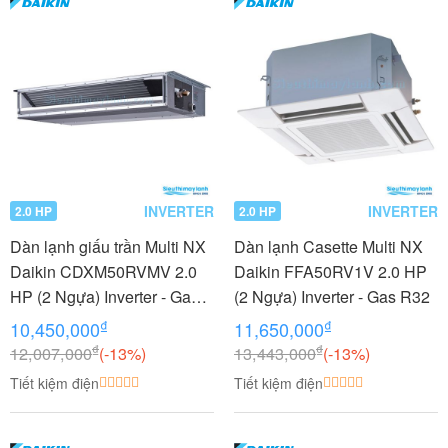
INVERTER
INVERTER
2.0 HP
2.0 HP
Dàn lạnh giấu trần Multi NX
Dàn lạnh Casette Multi NX
Daikin CDXM50RVMV 2.0
Daikin FFA50RV1V 2.0 HP
HP (2 Ngựa) Inverter - Gas
(2 Ngựa) Inverter - Gas R32
R32
₫
₫
10,450,000
11,650,000
₫
₫
12,007,000
(-13%)
13,443,000
(-13%)
Tiết kiệm điện
Tiết kiệm điện