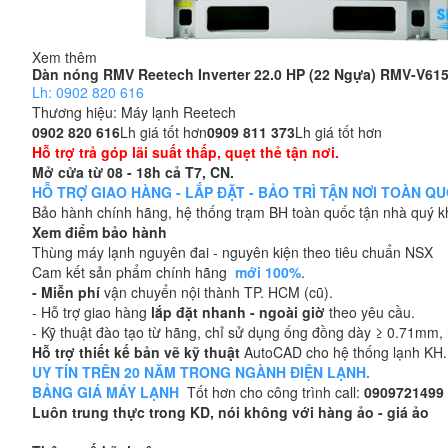
Xem thêm
Dàn nóng RMV Reetech Inverter 22.0 HP (22 Ngựa) RMV-V61
Lh: 0902 820 616
Thương hiệu:
Máy lạnh Reetech
0902 820 616
Lh giá tốt hơn
0909 811 373
Lh giá tốt hơn
Hỗ trợ trả góp lãi suất thấp, quẹt thẻ tận nơi.
Mở cửa từ 08 - 18h cả T7, CN.
HỖ TRỢ GIAO HÀNG - LẮP ĐẶT - BẢO TRÌ TẬN NƠI TOÀN QUỐC
Bảo hành chính hãng, hệ thống trạm BH toàn quốc tận nhà quý 
Xem điểm bảo hành
Thùng máy lạnh nguyên đai - nguyên kiện theo tiêu chuẩn NSX
Cam kết sản phẩm chính hãng
mới 100%
.
- Miễn phí
vận chuyển nội thành TP. HCM (cũ).
- Hỗ trợ giao hàng
lắp đặt nhanh - ngoài giờ
theo yêu cầu.
- Kỹ thuật đào tạo từ hãng, chỉ sử dụng ống đồng dày ≥ 0.71mm, n
Hỗ trợ thiết kế bản vẽ kỹ thuật
AutoCAD cho hệ thống lạnh KH.
UY TÍN TRÊN 20 NĂM TRONG NGÀNH ĐIỆN LẠNH.
BẢNG GIÁ MÁY LẠNH
Tốt hơn cho công trình call:
0909721499
Luôn trung thực trong KD, nói không với hàng ảo - giá ảo