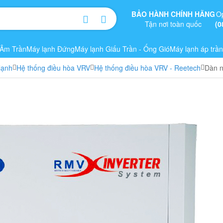
BẢO HÀNH CHÍNH HÃNG
O
Tận nơi toàn quốc
(0
 Âm Trần
Máy lạnh Đứng
Máy lạnh Giấu Trần - Ống Gió
Máy lạnh áp trần
lạnh
Hệ thống điều hòa VRV
Hệ thống điều hòa VRV - Reetech
Dàn n