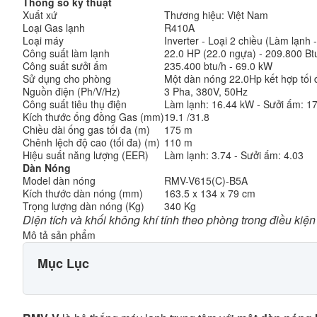
Thông số kỹ thuật
Xuất xứ
Thương hiệu: Việt Nam
Loại Gas lạnh
R410A
Loại máy
Inverter - Loại 2 chiều (Làm lạnh 
Công suất làm lạnh
22.0 HP (22.0 ngựa) - 209.800 Bt
Công suất sưởi ấm
235.400 btu/h - 69.0 kW
Sử dụng cho phòng
Một dàn nóng 22.0Hp kết hợp tối đ
Nguồn điện (Ph/V/Hz)
3 Pha, 380V, 50Hz
Công suất tiêu thụ điện
Làm lạnh: 16.44 kW - Sưởi ấm: 1
Kích thước ống đồng Gas (mm)
19.1 /31.8
Chiều dài ống gas tối đa (m)
175 m
Chênh lệch độ cao (tối đa) (m)
110 m
Hiệu suất năng lượng (EER)
Làm lạnh: 3.74 - Sưởi ấm: 4.03
Dàn Nóng
Model dàn nóng
RMV-V615(C)-B5A
Kích thước dàn nóng (mm)
163.5 x 134 x 79 cm
Trọng lượng dàn nóng (Kg)
340 Kg
Diện tích và khối không khí tính theo phòng trong điều kiện
Mô tả sản phẩm
Mục Lục