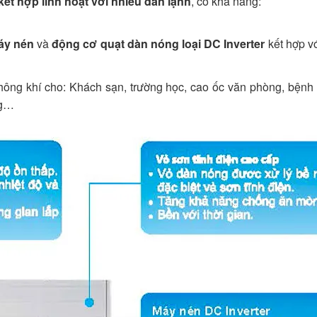
ết hợp linh hoạt với nhiều dàn lạnh
, có khả năng:
áy nén
và
động cơ quạt dàn nóng loại DC Inverter
kết hợp vớ
ng khí cho: Khách sạn, trường học, cao ốc văn phòng, bệnh vi
ng…