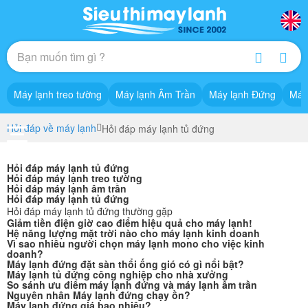
Máy lạnh treo tường
Máy lạnh Âm Trần
Máy lạnh Đứng
Máy
Hỏi đáp về máy lạnh
Hỏi đáp máy lạnh tủ đứng
Hỏi đáp máy lạnh tủ đứng
Hỏi đáp máy lạnh treo tường
Hỏi đáp máy lạnh âm trần
Hỏi đáp máy lạnh tủ đứng
Hỏi đáp máy lạnh tủ đứng thường gặp
Giảm tiền điện giờ cao điểm hiệu quả cho máy lạnh!
Hệ năng lượng mặt trời nào cho máy lạnh kinh doanh
Vì sao nhiều người chọn máy lạnh mono cho việc kinh
doanh?
Máy lạnh đứng đặt sàn thổi ống gió có gì nổi bật?
Máy lạnh tủ đứng công nghiệp cho nhà xưởng
So sánh ưu điểm máy lạnh đứng và máy lạnh âm trần
Nguyên nhân Máy lạnh đứng chạy ồn?
Máy lạnh đứng giá bao nhiêu?