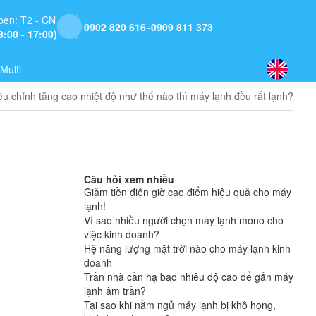
pen: T2 - CN
0902 820 616
0909 811 373
8:00 - 17:00)
Multi
ều chỉnh tăng cao nhiệt độ như thế nào thì máy lạnh đều rất lạnh?
Câu hỏi xem nhiều
Giảm tiền điện giờ cao điểm hiệu quả cho máy
lạnh!
Vì sao nhiều người chọn máy lạnh mono cho
việc kinh doanh?
Hệ năng lượng mặt trời nào cho máy lạnh kinh
doanh
Trần nhà cần hạ bao nhiêu độ cao để gắn máy
lạnh âm trần?
Tại sao khi nằm ngủ máy lạnh bị khô họng,