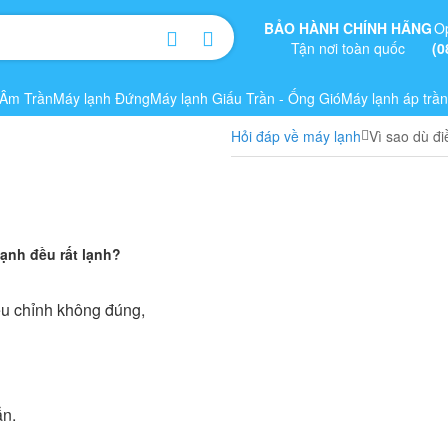
BẢO HÀNH CHÍNH HÃNG
O
Tận nơi toàn quốc
(0
 Âm Trần
Máy lạnh Đứng
Máy lạnh Giấu Trần - Ống Gió
Máy lạnh áp trần
Hỏi đáp về máy lạnh
Vì sao dù đi
lạnh đều rất lạnh?
iều chỉnh không đúng,
ẫn.