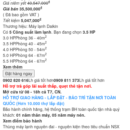
₫
Giá niêm yết
40,547,000
₫
Giá bán
35,500,000
( Đã bao gồm VAT )
₫
Tiết kiệm
5,047,000
Thương hiệu:
Máy lạnh Daikin
Có
5
Công suất làm lạnh
. Bạn đang chọn
3.5 HP
2
3.0 HP
Phòng 36 - 40m
2
3.5 HP
Phòng 40 - 45m
2
4.0 HP
Phòng 50 - 54m
2
5.0 HP
Phòng 64 - 67m
2
5.5 HP
Phòng 64 - 67m
Xem thêm
Đặt hàng ngay
0902 820 616
Lh giá tốt hơn
0909 811 373
Lh giá tốt hơn
Hỗ trợ trả góp lãi suất thấp, quẹt thẻ tận nơi.
Mở cửa từ 08 - 18h cả T7, CN.
HỖ TRỢ GIAO HÀNG - LẮP ĐẶT - BẢO TRÌ TẬN NƠI TOÀN
QUỐC (Hơn 10.000 thợ lắp đặt)
Bảo hành chính hãng, hệ thống trạm BH toàn quốc tận nhà quý
khách:
01 năm thân máy, 05 năm máy nén.
Xem điểm bảo hành
Thùng máy lạnh nguyên đai - nguyên kiện theo tiêu chuẩn NSX