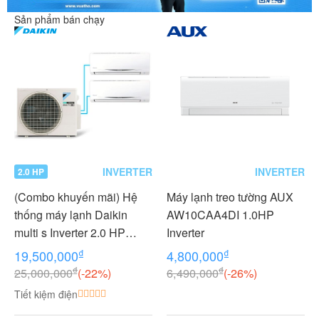
Sản phẩm bán chạy
INVERTER
INVERTER
2.0 HP
(Combo khuyến mãi) Hệ
Máy lạnh treo tường AUX
thống máy lạnh Daikin
AW10CAA4DI 1.0HP
multi s Inverter 2.0 HP
Inverter
(2HP Ngựa) - 1 dàn nóng 2
₫
₫
19,500,000
4,800,000
dàn lạnh (1.0 + 1.0 HP (1
₫
₫
25,000,000
(-22%)
6,490,000
(-26%)
Ngựa) MKC50RVMV-
Tiết kiệm điện
CTKC25RVMV+CTKC25R