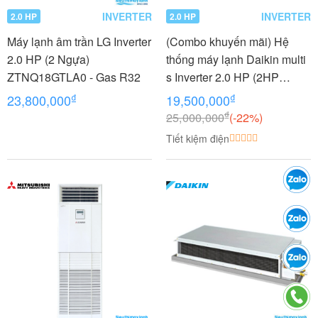
INVERTER
INVERTER
2.0 HP
2.0 HP
Máy lạnh âm trần LG Inverter
(Combo khuyến mãi) Hệ
2.0 HP (2 Ngựa)
thống máy lạnh Daikin multi
ZTNQ18GTLA0 - Gas R32
s Inverter 2.0 HP (2HP
Ngựa) - 1 dàn nóng 2 dàn
₫
₫
23,800,000
19,500,000
lạnh (1.0 + 1.0 HP (1 Ngựa)
₫
25,000,000
(-22%)
MKC50RVMV-
Tiết kiệm điện
CTKC25RVMV+CTKC25RV
MV