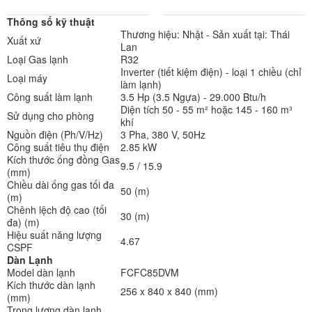
AF 29.000 BTU điều khiển
Ngựa) 3 pha điều khiển
không dây
không dây
Thông số kỹ thuật
Thương hiệu: Nhật - Sản xuất tại: Thái
Xuất xứ
Lan
Loại Gas lạnh
R32
Inverter (tiết kiệm điện) - loại 1 chiều (chỉ
Loại máy
làm lạnh)
Công suất làm lạnh
3.5 Hp (3.5 Ngựa) - 29.000 Btu/h
Diện tích 50 - 55 m² hoặc 145 - 160 m³
Sử dụng cho phòng
khí
Nguồn điện (Ph/V/Hz)
3 Pha, 380 V, 50Hz
Công suất tiêu thụ điện
2.85 kW
Kích thước ống đồng Gas
9.5 / 15.9
(mm)
Chiều dài ống gas tối đa
50 (m)
(m)
Chênh lệch độ cao (tối
30 (m)
đa) (m)
Hiệu suất năng lượng
4.67
CSPF
Dàn Lạnh
Model dàn lạnh
FCFC85DVM
Kích thước dàn lạnh
256 x 840 x 840 (mm)
(mm)
Trọng lượng dàn lạnh