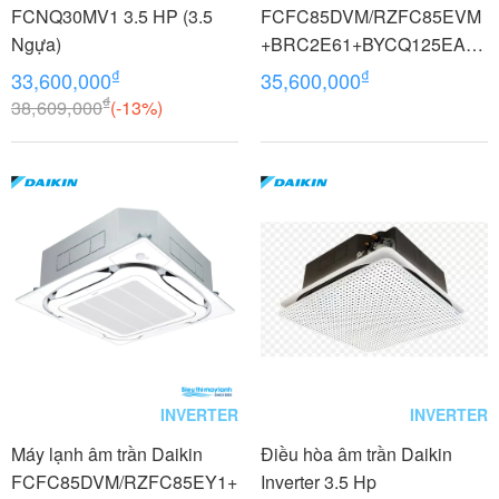
FCNQ30MV1 3.5 HP (3.5
FCFC85DVM/RZFC85EVM
Ngựa)
+BRC2E61+BYCQ125EAF8
Inverter 3.5 HP (3.5 Ngựa) 1
₫
₫
33,600,000
35,600,000
pha
₫
38,609,000
(-13%)
INVERTER
INVERTER
Máy lạnh âm trần Daikin
Điều hòa âm trần Daikin
FCFC85DVM/RZFC85EY1+
Inverter 3.5 Hp