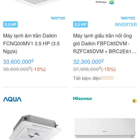
INVERTER
3.5 HP
3.5 HP
Máy lạnh âm trần Daikin
Máy lạnh giấu trần nối ống
FCNQ30MV1 3.5 HP (3.5
gió Daikin FBFC85DVM -
Ngựa)
RZFC85DVM + BRC2E61
3.5 HP (3.5 Ngựa) Inverter
₫
₫
33,600,000
32,300,000
₫
₫
38,609,000
(-13%)
37,908,000
(-15%)
Tiết kiệm điện