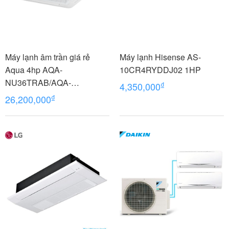
Máy lạnh âm trần giá rẻ
Máy lạnh Hisense AS-
Aqua 4hp AQA-
10CR4RYDDJ02 1HP
NU36TRAB/AQA-
₫
4,350,000
NC36TRN/PB-950QB
₫
26,200,000