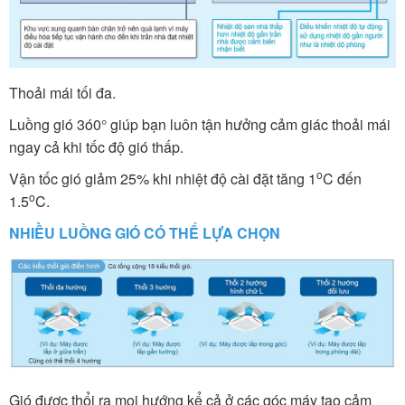
Thoải mái tối đa.
Luồng gió 3ó0° giúp bạn luôn tận hưởng cảm giác thoải mái
ngay cả khi tốc độ gió thấp.
o
Vận tốc gió giảm 25% khi nhiệt độ cài đặt tăng 1
C đến
o
1.5
C.
NHIỀU LUỒNG GIÓ CÓ THỂ LỰA CHỌN
Gió được thổi ra mọi hướng kể cả ở các góc máy tạo cảm