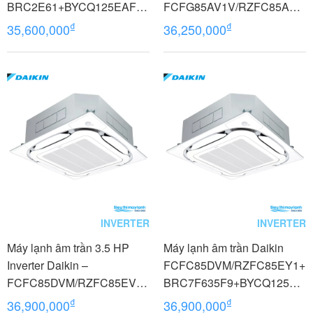
BRC2E61+BYCQ125EAF8
FCFG85AV1V/RZFC85AV1
Inverter 3.5 HP (3.5 Ngựa) 3
9+BCR50GV
₫
₫
35,600,000
36,250,000
pha
INVERTER
INVERTER
Máy lạnh âm trần 3.5 HP
Máy lạnh âm trần Daikin
Inverter Daikin –
FCFC85DVM/RZFC85EY1+
FCFC85DVM/RZFC85EVM
BRC7F635F9+BYCQ125EA
+BRC7F635F9+BYCQ125E
F8 Inverter 3.5 HP (3.5
₫
₫
36,900,000
36,900,000