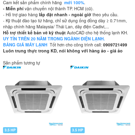
Cam kết sản phẩm chính hãng
mới 100%
.
- Miễn phí
vận chuyển nội thành TP. HCM (cũ).
- Hỗ trợ giao hàng
lắp đặt nhanh - ngoài giờ
theo yêu cầu.
- Kỹ thuật đào tạo từ hãng, chỉ sử dụng ống đồng dày ≥ 0.71mm,
nhập chính hãng Malaysia/ Thái Lan, dây điện Cadivi,...
Hỗ trợ thiết kế bản vẽ kỹ thuật
AutoCAD cho hệ thống lạnh KH.
UY TÍN TRÊN 20 NĂM TRONG NGÀNH ĐIỆN LẠNH.
BẢNG GIÁ MÁY LẠNH
Tốt hơn cho công trình call:
0909721499
Luôn trung thực trong KD, nói không với hàng ảo - giá ảo
Sản phẩm tương tự
3.5 HP
3.5 HP