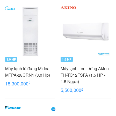
VMV
3.0 HP
1.5 HP
Máy lạnh tủ đứng Midea
Máy lạnh treo tường Akino
MFPA-28CRN1 (3.0 Hp)
TH-TC12FSFA (1.5 HP -
1.5 Ngựa)
₫
18,300,000
₫
5,500,000