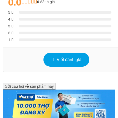
0.0
0
đánh giá
5
4
3
2
1
Viết đánh giá
Gửi câu hỏi về sản phẩm này