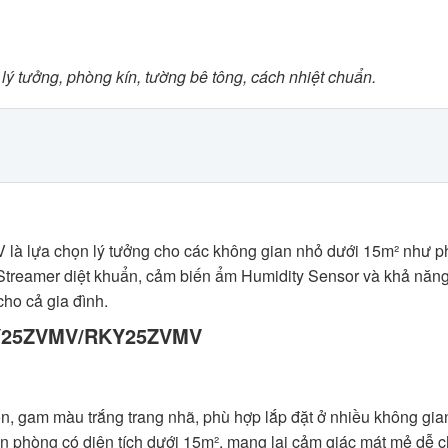
 lý tưởng, phòng kín, tường bê tông, cách nhiệt chuẩn.
 lựa chọn lý tưởng cho các không gian nhỏ dưới 15m² như ph
khí Streamer diệt khuẩn, cảm biến ẩm Humidity Sensor và khả nă
ho cả gia đình.
TKY25ZVMV/RKY25ZVMV
gam màu trắng trang nhã, phù hợp lắp đặt ở nhiều không gi
ăn phòng có diện tích dưới 15m², mang lại cảm giác mát mẻ dễ ch