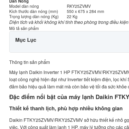
Dàn Nóng
Model dàn nóng
RKY25ZVMV
Kích thước dàn nóng (mm)
550 x 675 x 284 mm
Trọng lượng dàn nóng (Kg)
22 Kg
Diện tích và khối không khí tính theo phòng trong điều kiện
Mô tả sản phẩm
Mục Lục
Thông tin sản phẩm
Máy lạnh Daikin Inverter 1 HP FTKY25ZVMV/RKY25ZVMV là
loạt công nghệ hiện đại như Inverter tiết kiệm điện, lọc 
đảm bảo hiệu quả làm mát mà còn bảo vệ tối đa sức khỏe c
Đặc điểm nổi bật của máy lạnh Daikin F
Thiết kế thanh lịch, phù hợp nhiều không gian
Daikin FTKY25ZVMV/RKY25ZVMV sở hữu thiết kế nhỏ gọn, 
việc. Với công suất làm lạnh 1 HP, máy lý tưởng cho các c