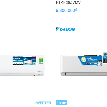
FTKF25ZVMV
₫
9,300,000
INVERTER
1.0 HP