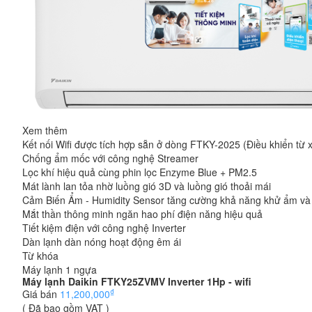
Xem thêm
Kết nối Wifi được tích hợp sẵn ở dòng FTKY-2025 (Điều khiển từ
Chống ẩm mốc với công nghệ Streamer
Lọc khí hiệu quả cùng phin lọc Enzyme Blue + PM2.5
Mát lành lan tỏa nhờ luồng gió 3D và luồng gió thoải mái
Cảm Biến Ẩm - Humidity Sensor tăng cường khả năng khử ẩm và
Mắt thần thông minh ngăn hao phí điện năng hiệu quả
Tiết kiệm điện với công nghệ Inverter
Dàn lạnh dàn nóng hoạt động êm ái
Từ khóa
Máy lạnh 1 ngựa
Máy lạnh Daikin FTKY25ZVMV Inverter 1Hp - wifi
₫
Giá bán
11,200,000
( Đã bao gồm VAT )