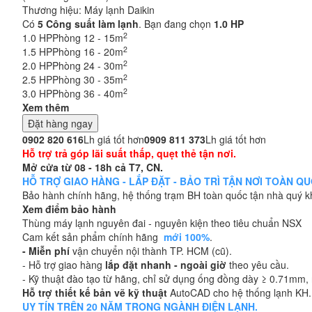
Thương hiệu:
Máy lạnh Daikin
Có
5
Công suất làm lạnh
. Bạn đang chọn
1.0 HP
2
1.0 HP
Phòng 12 - 15m
2
1.5 HP
Phòng 16 - 20m
2
2.0 HP
Phòng 24 - 30m
2
2.5 HP
Phòng 30 - 35m
2
3.0 HP
Phòng 36 - 40m
Xem thêm
Đặt hàng ngay
0902 820 616
Lh giá tốt hơn
0909 811 373
Lh giá tốt hơn
Hỗ trợ trả góp lãi suất thấp, quẹt thẻ tận nơi.
Mở cửa từ 08 - 18h cả T7, CN.
HỖ TRỢ GIAO HÀNG - LẮP ĐẶT - BẢO TRÌ TẬN NƠI TOÀN QUỐC
Bảo hành chính hãng, hệ thống trạm BH toàn quốc tận nhà quý 
Xem điểm bảo hành
Thùng máy lạnh nguyên đai - nguyên kiện theo tiêu chuẩn NSX
Cam kết sản phẩm chính hãng
mới 100%
.
- Miễn phí
vận chuyển nội thành TP. HCM (cũ).
- Hỗ trợ giao hàng
lắp đặt nhanh - ngoài giờ
theo yêu cầu.
- Kỹ thuật đào tạo từ hãng, chỉ sử dụng ống đồng dày ≥ 0.71mm, n
Hỗ trợ thiết kế bản vẽ kỹ thuật
AutoCAD cho hệ thống lạnh KH.
UY TÍN TRÊN 20 NĂM TRONG NGÀNH ĐIỆN LẠNH.