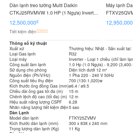
Dàn lạnh treo tường Multi Daikin
Máy lạnh Dai
CTKJ25RVMVW 1.0 HP (1 Ngựa) Inverter
FTXV25QVMV
- Gas R32
₫
12,500,000
12,950,000
Tiết kiệm điện
Thông số kỹ thuật
Xuất xứ
Thương hiệu: Nhật - Sản xuất tại:
Loại Gas lạnh
R32
Loại máy
Inverter - Loại 1 chiều (chỉ làm lạ
Công suất làm lạnh
1.0 Hp (1.0 Ngựa) - 9,200 (3,400-
Sử dụng cho phòng
Diện tích dưới 12 m²
Nguồn điện (Ph/V/Hz)
1 Pha 220 - 240 V 50Hz
Công suất tiêu thụ điện
700 (130-1,020)w
Kích thước ống đồng Gas (mm)
ø6.4 / ø9.5
Chiều dài ống gas tối đa (m)
15 m
Chênh lệch độ cao (tối đa) (m)
12 m
Hiệu suất năng lượng CSPF
6.28
Nhãn năng lượng tiết kiệm điện
5 sao
Dàn Lạnh
Model dàn lạnh
FTKY25ZVMV
Kích thước dàn lạnh (mm)
300 x 838 x 240 mm
Trọng lượng dàn lạnh (Kg)
11 Kg