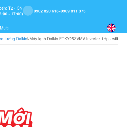
pen: T2 - CN
0902 820 616
0909 811 373
8:00 - 17:00)
Multi
eo tường Daikin
Máy lạnh Daikin FTKY25ZVMV Inverter 1Hp - wifi