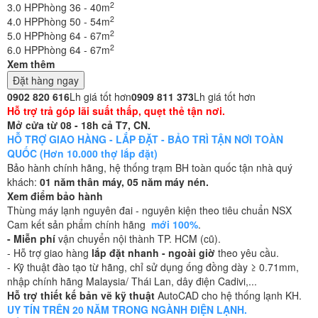
2
3.0 HP
Phòng 36 - 40m
2
4.0 HP
Phòng 50 - 54m
2
5.0 HP
Phòng 64 - 67m
2
6.0 HP
Phòng 64 - 67m
Xem thêm
Đặt hàng ngay
0902 820 616
Lh giá tốt hơn
0909 811 373
Lh giá tốt hơn
Hỗ trợ trả góp lãi suất thấp, quẹt thẻ tận nơi.
Mở cửa từ 08 - 18h cả T7, CN.
HỖ TRỢ GIAO HÀNG - LẮP ĐẶT - BẢO TRÌ TẬN NƠI TOÀN
QUỐC (Hơn 10.000 thợ lắp đặt)
Bảo hành chính hãng, hệ thống trạm BH toàn quốc tận nhà quý
khách:
01 năm thân máy, 05 năm máy nén.
Xem điểm bảo hành
Thùng máy lạnh nguyên đai - nguyên kiện theo tiêu chuẩn NSX
Cam kết sản phẩm chính hãng
mới 100%
.
- Miễn phí
vận chuyển nội thành TP. HCM (cũ).
- Hỗ trợ giao hàng
lắp đặt nhanh - ngoài giờ
theo yêu cầu.
- Kỹ thuật đào tạo từ hãng, chỉ sử dụng ống đồng dày ≥ 0.71mm,
nhập chính hãng Malaysia/ Thái Lan, dây điện Cadivi,...
Hỗ trợ thiết kế bản vẽ kỹ thuật
AutoCAD cho hệ thống lạnh KH.
UY TÍN TRÊN 20 NĂM TRONG NGÀNH ĐIỆN LẠNH.