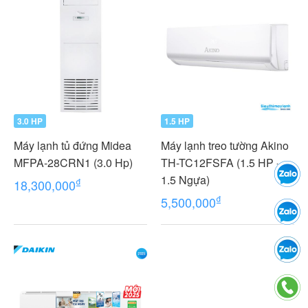
3.0 HP
1.5 HP
Máy lạnh tủ đứng Midea
Máy lạnh treo tường Akino
MFPA-28CRN1 (3.0 Hp)
TH-TC12FSFA (1.5 HP -
1.5 Ngựa)
₫
18,300,000
₫
5,500,000