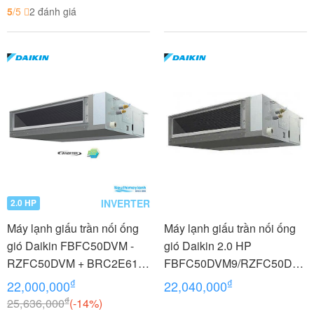
5
/5
2 đánh giá
INVERTER
2.0 HP
Máy lạnh giấu trần nối ống
Máy lạnh giấu trần nối ống
gió Daikin FBFC50DVM -
gió Daikin 2.0 HP
RZFC50DVM + BRC2E61
FBFC50DVM9/RZFC50DV
2.0 HP (2 Ngựa) Inverter
M+BRC2E61 (1 pha)
₫
₫
22,000,000
22,040,000
₫
25,636,000
(-14%)