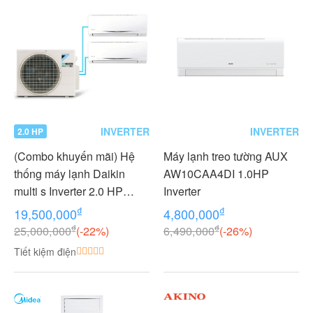
INVERTER
INVERTER
2.0 HP
(Combo khuyến mãi) Hệ
Máy lạnh treo tường AUX
thống máy lạnh Daikin
AW10CAA4DI 1.0HP
multi s Inverter 2.0 HP
Inverter
(2HP Ngựa) - 1 dàn nóng 2
₫
₫
19,500,000
4,800,000
dàn lạnh (1.0 + 1.0 HP (1
₫
₫
25,000,000
(-22%)
6,490,000
(-26%)
Ngựa) MKC50RVMV-
Tiết kiệm điện
CTKC25RVMV+CTKC25R
VMV