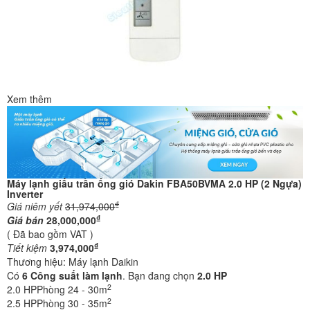
Xem thêm
Máy lạnh giấu trần ống gió Dakin FBA50BVMA 2.0 HP (2 Ngựa)
Inverter
₫
Giá niêm yết
31,974,000
₫
Giá bán
28,000,000
( Đã bao gồm VAT )
₫
Tiết kiệm
3,974,000
Thương hiệu:
Máy lạnh Daikin
Có
6
Công suất làm lạnh
. Bạn đang chọn
2.0 HP
2
2.0 HP
Phòng 24 - 30m
2
2.5 HP
Phòng 30 - 35m