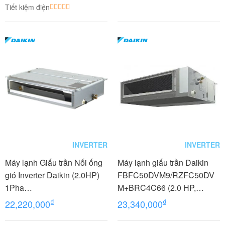
Tiết kiệm điện
INVERTER
INVERTER
Máy lạnh Giấu trần Nối ống
Máy lạnh giấu trần Daikin
gió Inverter Daikin (2.0HP)
FBFC50DVM9/RZFC50DV
1Pha
M+BRC4C66 (2.0 HP,
FDLF50DV1/RZFC50EVM+
Inverter, Không dây)
₫
₫
22,220,000
23,340,000
BRC2E61