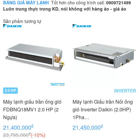
BẢNG GIÁ MÁY LẠNH
Tốt hơn cho công trình call:
0909721499
Luôn trung thực trong KD, nói không với hàng ảo - giá ảo
Sản phẩm tương tự
INVERTER
2.0 HP
Máy lạnh giấu trần ống gió
Máy lạnh Giấu trần Nối ống
FDBNQ18MV1 2.0 HP (2
gió Inverter Daikin (2.0HP)
Ngựa)
1Pha
FDLF50DV1/RZFC50DVM+
₫
₫
21,400,000
21,450,000
BRC2E61
₫
23,795,000
(-10%)