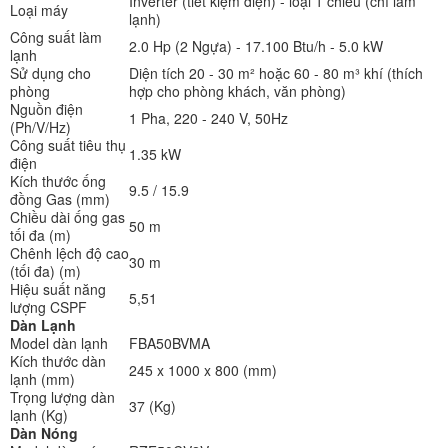
Inverter (tiết kiệm điện) - loại 1 chiều (chỉ làm
Loại máy
lạnh)
Công suất làm
2.0 Hp (2 Ngựa) - 17.100 Btu/h - 5.0 kW
lạnh
Sử dụng cho
Diện tích 20 - 30 m² hoặc 60 - 80 m³ khí (thích
phòng
hợp cho phòng khách, văn phòng)
Nguồn điện
1 Pha, 220 - 240 V, 50Hz
(Ph/V/Hz)
Công suất tiêu thụ
1.35 kW
điện
Kích thước ống
9.5 / 15.9
đồng Gas (mm)
Chiều dài ống gas
50 m
tối đa (m)
Chênh lệch độ cao
30 m
(tối đa) (m)
Hiệu suất năng
5,51
lượng CSPF
Dàn Lạnh
Model dàn lạnh
FBA50BVMA
Kích thước dàn
245 x 1000 x 800 (mm)
lạnh (mm)
Trọng lượng dàn
37 (Kg)
lạnh (Kg)
Dàn Nóng