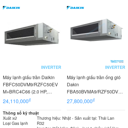
INVERTER
INVERTER
Máy lạnh giấu trần Daikin
Máy lạnh giấu trần ống gió
FBFC50DVM9/RZFC50EV
Dakin
M+BRC4C66 (2.0 HP,
FBA50BVMA9/RZF50DVM+
Inverter, Không dây)
BRC1E63 2.0 HP (2 Ngựa)
₫
₫
24,110,000
27,800,000
Inverter 1 Pha
Thông số kỹ thuật
Xuất xứ
Thương hiệu: Nhật - Sản xuất tại: Thái Lan
Loại Gas lạnh
R32